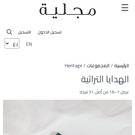
×
☰
مجلية
تسجيل الدخول
التسجيل
EN
قصتنا
المجموعات
الرئيسية
/
المجموعات
/ Heritage
الهدايا التراثية
كافة المجموعات
الفئات
عرض 1–18 من أصل 51 نتيجة
أحدث المجموعات
الهدايا
الهدايا التراثية