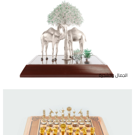
تمثال من الفضة الاسترليني
لجملين واقفين تحت شجرة مع
قاعدة خشبية.
الجمال والشجرة
طقم شطرنج بقطع فضية