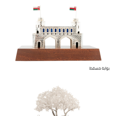
منحوتة من الفضة الاسترليني
تمثل "بوابة مسقط" على قاعدة
خشبية.
بوابة مسقط